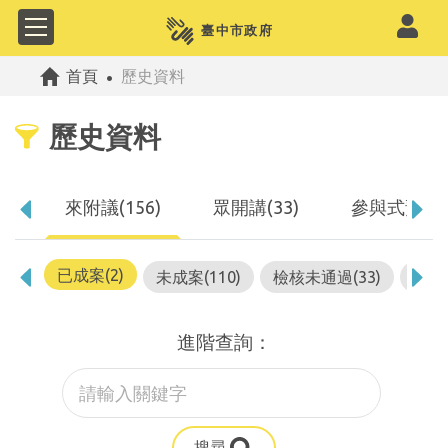
公共政策網路參與平
首頁
歷史資料
歷史資料
來附議(156)
眾開講(33)
參與式預算(
已成案(2)
未成案(110)
檢核未通過(33)
使用
進階查詢：
搜尋